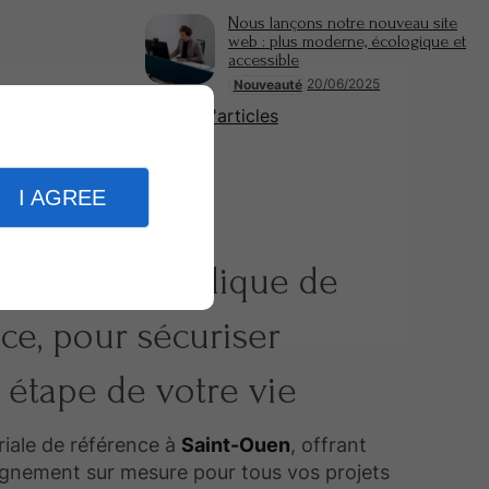
Nous lançons notre nouveau site
web : plus moderne, écologique et
accessible
20/06/2025
Nouveauté
Plus d'articles
I AGREE
artenaire juridique de
ce, pour sécuriser
étape de votre vie
riale de référence à
Saint-Ouen
, offrant
nement sur mesure pour tous vos projets