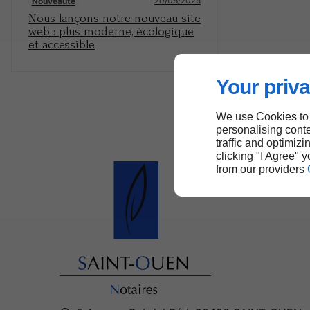
20/06/2025
Nouveauté
Nous lançons notre nouveau site
web : plus moderne, écologique
et accessible
Your priva
We use Cookies to
personalising conte
traffic and optimizi
clicking "I Agree" 
from our providers