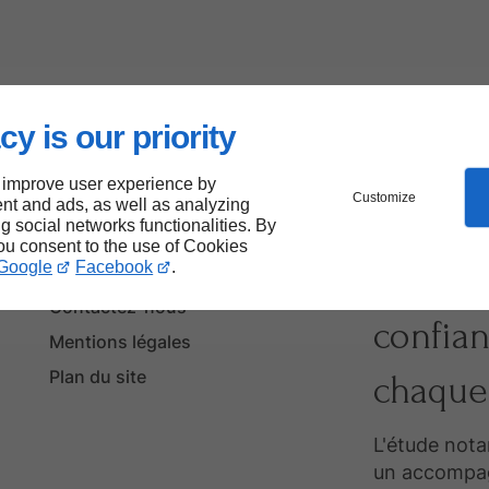
cy is our priority
 improve user experience by
Customize
nt and ads, as well as analyzing
ng social networks functionalities. By
you consent to the use of Cookies
Google
Facebook
.
Votre p
Accueil
Contactez-nous
confian
Mentions légales
Plan du site
chaque 
L'étude nota
un accompag