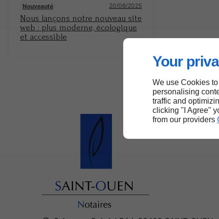
20/06/2025
Nouveauté
Nous lançons notre nouveau site
web : plus moderne, écologique
et accessible
Your priva
We use Cookies to
personalising conte
traffic and optimizi
clicking "I Agree" 
from our providers