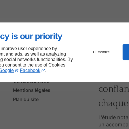
cy is our priority
 improve user experience by
Customize
nt and ads, as well as analyzing
ng social networks functionalities. By
you consent to the use of Cookies
Google
Facebook
.
Votre p
Accueil
Contactez-nous
confian
Mentions légales
Plan du site
chaque 
L'étude nota
un accompag