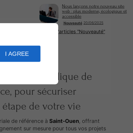
Nous lançons notre nouveau site
web : plus moderne, écologique et
accessible
20/06/2025
Nouveauté
Plus d'articles "Nouveauté"
I AGREE
artenaire juridique de
ce, pour sécuriser
étape de votre vie
riale de référence à
Saint-Ouen
, offrant
nement sur mesure pour tous vos projets